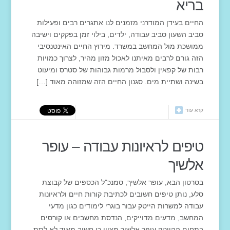
בריא
החיים בעידן המודרני מזמנים לנו אתגרים רבים ופעילות
סביב השעון סביב עבודה, ילדים, בילוי זמן בפקקים וישיבה
ממושכת מול המחשב במשרד. מירוץ החיים האינטנסיבי
הזה גורם לרבים מאיתנו לאכול מזון מהיר, לצרוך כמויות
רבות של קפאין ולסבול מרמות גבוהות של סטרס ומיעוט
בשינה ושתיית מים. סגנון החיים הזה שמזוהה מאוד […]
קרא עוד
טיפים לראיונות עבודה – עופר
אלשיך
בסרטון הבא, עופר אלשיך, סמנכ"ל הכספים של קבוצת
סלע, נותן טיפים חשובים לכתיבת קורות חיים ולראיונות
עבודה למשרות הייטק עבור בוגרי לימודים כגון מדעי
המחשב, מדעים מדוייקים, הנדסת מחשבים או קורסים
בתחום ההייטק.עופר אלשיך מציין כי חשוב מאוד לא לתת