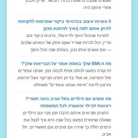
ואנשים שמבלים שעות בחדר הכושר. שייק חלבון
אחרי אימון היה
5 טעויות עיצוב בכרטיסי ביקור שגורמות ללקוחות
לזרוק אותם לפח (ואיך להימנע מהן)
למרות שהכול הופך לדיגיטלי, כרטיס ביקור טוב
עדיין יכול להיות שגריר שקט וחזק של המותג שלכם
— אם עושים אותו נכון. בעולם שבו הכל הופך
מה ה-BMI שלך באמת אומר על הבריאות שלך?
זה קורה כמעט לכולנו אחת לכמה זמן. אנחנו עומדים
מול המראה, או אולי בדיוק חזרנו מביקור אצל הרופא,
והרצון לדעת "איפה אנחנו עומדים" משתלט
מה עושים עם הילדים בתל אביב בחגי תשרי?
רעיונות לבילוי והעשרה לכל המשפחה
החגים מביאים איתם הרבה זמן פנוי עם הילדים,
ושאלה שחוזרת כמעט בכל שנה היא איך לנצל את
הימים הללו כך שיהיו גם מהנים וגם מעשירים. תל
אביב,