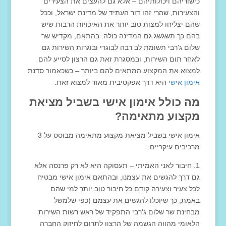
כישוריהם ויכולותיהם – אלא גם להעצים את הצעירים
והצעירות, שהרי זהו דור העתיד של מדינת ישראל, וככל
שהם יצליחו למצות טוב יותר את האיכויות הרבות שיש
בהם כך תשגשג גם המדינה כולה. בהתאם, מקדיש שר
שלום ג'רבי תשומת לב רבה לבוגרי ובוגרות השירות גם
לאחר תום השירות, ובמסגרת זאת גם הרצון לסייע להם
למצוא את המקצוע המתאים להם ביותר – כשכאמור סדנת
אימון אישי
היא דרך אפקטיבית מאוד למצוא זאת.
מה
כולל
אימון
אישי
בשביל
מציאת
מקצוע
מתאימה
?
אימון אישי בשביל מציאת מקצוע מתאימה מבוסס על 3
מרכיבים עיקריים:
חיבור לאני האמיתי – תעסוקה היא לא רק פרנסה אלא
גם דרך להגשים את עצמנו, ובהתאם אימון אישי מבטיח
לכל צעיר וצעירה קודם כל חיבור טוב יותר למי שהם
באמת, כך שיוכלו להגשים את עצמם (כפי שלמשל
מבחינת שר שלום ג'רבי התפקיד של ראש רשות השירות
הלאומי מהווה הגשמה של הרצון לתרום לחיזוק החברה