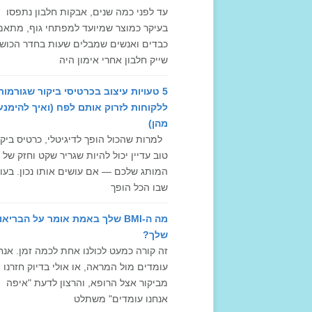
עד לפני כמה שנים, אבקות חלבון נתפסו
בעיקר כמוצר שמיועד למפתחי גוף, מתאמ
כבדים ואנשים שמבלים שעות בחדר הכושר
שייק חלבון אחרי אימון היה
5 טעויות עיצוב בכרטיסי ביקור שגורמות
ללקוחות לזרוק אותם לפח (ואיך להימנע
מהן)
למרות שהכול הופך לדיגיטלי, כרטיס ביקו
טוב עדיין יכול להיות שגריר שקט וחזק של
המותג שלכם — אם עושים אותו נכון. בעו
שבו הכל הופך
מה ה-BMI שלך באמת אומר על הבריאו
שלך?
זה קורה כמעט לכולנו אחת לכמה זמן. אנחנ
עומדים מול המראה, או אולי בדיוק חזרנו
מביקור אצל הרופא, והרצון לדעת "איפה
אנחנו עומדים" משתלט